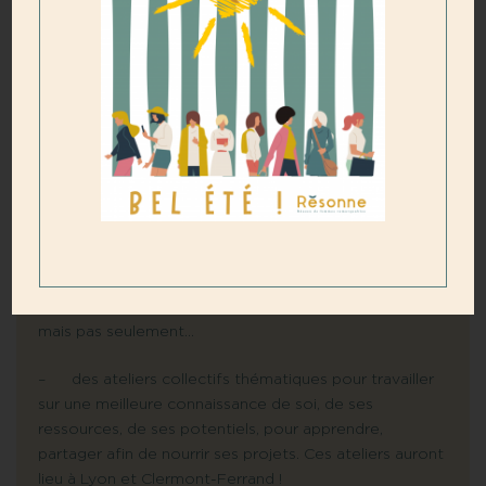
Si vous êtes à la recherche de moments de partage,
d’inspiration et de soutien, préparez-vous à découvrir
la programmation de nos évènements Résonne 2025,
un agenda riche en rencontres, ateliers et actions qui
sauront – nous l’espérons – répondre à vos attentes.
Au programme :
– des rendez-vous incontournables comme nos
cafés Résonne on line pour se s’acculturer à
l’intelligence artificielle, découvrir comment la
démarche réseau peut transformer votre parcours
professionnel, partager sur l’égalité femmes/hommes
mais pas seulement…
– des ateliers collectifs thématiques pour travailler
sur une meilleure connaissance de soi, de ses
ressources, de ses potentiels, pour apprendre,
partager afin de nourrir ses projets. Ces ateliers auront
lieu à Lyon et Clermont-Ferrand !