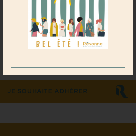
https://us02web.zoom.us/j/81588537808?
pwd=aTdTYzNqSkg3ZDBOWUpXY0E1dnh6Zz09
ID de réunion : 815 8853 7808
Code secret : 966686
Horaires : 13h30-14h30
JE SOUHAITE ADHÉRER