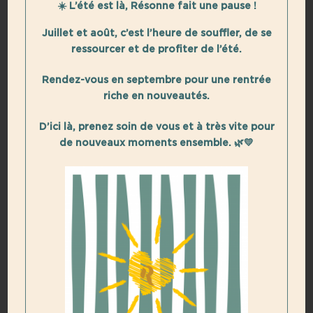
☀️ L’été est là, Résonne fait une pause !
Événementiel – Coordinatrice Auvergne-Rhône-Alpes |
Actionelles et Stéphanie PERRICHOT, cheffe
Juillet et août, c’est l’heure de souffler, de se
d’entreprise – bénévole Action’elles (Responsable
ressourcer et de profiter de l’été.
territoire AURA).
Rendez-vous en septembre pour une rentrée
Programme :
riche en nouveautés.
Présentation du réseau Action’elles
D’ici là, prenez soin de vous et à très vite pour
L’entrepreneuriat (féminin) : qu’est-ce que c’est ?
de nouveaux moments ensemble. 🌿💛
Freins, motivations, différence avec le salariat, posture…
Temps d’échange questions/réponses
N’hésitez pas à préparer vos questions et à nous les
envoyer à l’adresse mail : eva.melgar@ara.gouv.fr
Codes connexion zoom :
Participer à la réunion Zoom