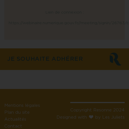
Lien de connexion :
https://webinaire.numerique.gouv.fr//meeting/signin/26
JE SOUHAITE ADHÉRER
Mentions légales
Copyright Resonne 2024
Plan du site
Designed with
by Les Juliets
Actualités
Contact