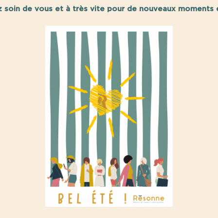
nez soin de vous et à très vite pour de nouveaux moments 
 le réseau en 2022, Résonne vous consacre un temps de p
Venez avec vos questions et vos idées !
Jeudi 26 janvier 2022 de 13h30 à 14h30
Codes connexion zoom :
eb.zoom.us/j/5882096043?pwd=dHZmMFFBRUEva05VQn
ID de réunion : 588 209 6043
Code secret : 561728