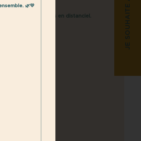
JE SOUHAITE ADHÉRER
ensemble. 🌿💛
artage et d’échanges en distanciel.
FzdTZ2QkVqZz09