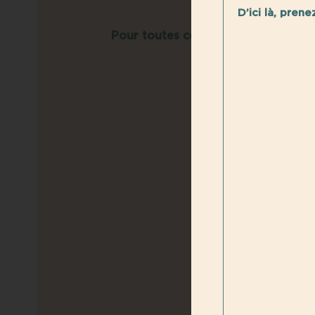
D’ici là, pre
Pour toutes celles qui ont rejoint
https://us02w