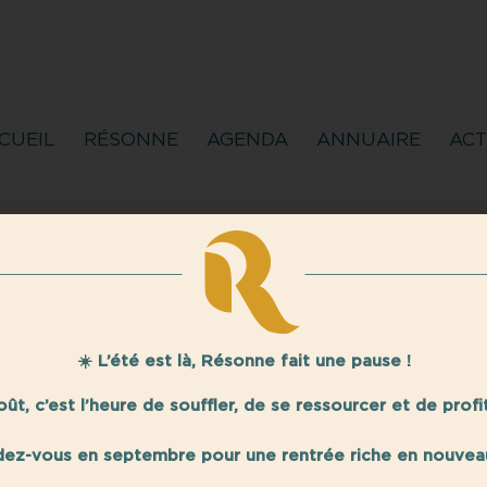
CUEIL
RÉSONNE
AGENDA
ANNUAIRE
ACT
26 JANVIER 2023
☀️ L’été est là, Résonne fait une pause !
e on line - Accueil d
août, c’est l’heure de souffler, de se ressourcer et de profit
adhérentes
ez-vous en septembre pour une rentrée riche en nouvea