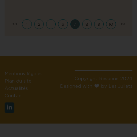
<<
>>
1
2
…
6
7
8
9
10
Mentions légales
Copyright Resonne 2024
Plan du site
Designed with
by Les Juliets
Actualités
Contact