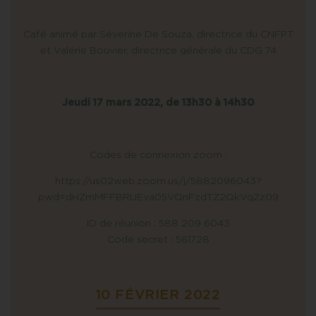
Café animé par Séverine De Souza, directrice du CNFPT
et Valérie Bouvier, directrice générale du CDG 74
Jeudi 17 mars 2022, de 13h30 à 14h30
Codes de connexion zoom :
https://us02web.zoom.us/j/5882096043?
pwd=dHZmMFFBRUEva05VQnFzdTZ2QkVqZz09
ID de réunion : 588 209 6043
Code secret : 561728
10 FÉVRIER 2022