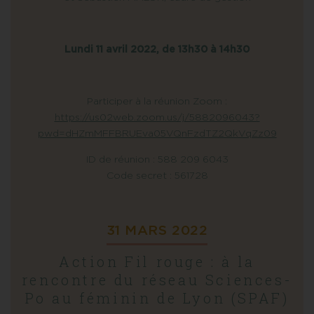
Lundi 11 avril 2022, de 13h30 à 14h30
Participer à la réunion Zoom :
https://us02web.zoom.us/j/5882096043?
pwd=dHZmMFFBRUEva05VQnFzdTZ2QkVqZz09
ID de réunion : 588 209 6043
Code secret : 561728
31 MARS 2022
Action Fil rouge : à la
rencontre du réseau Sciences-
Po au féminin de Lyon (SPAF)