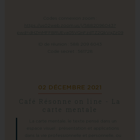
Codes connexion zoom :
https://us02web.zoom.us/j/5882096043?
pwd=dHZmMFFBRUEva05VQnFzdTZ2QkVqZz09
ID de réunion : 588 209 6043
Code secret : 561728
02 DÉCEMBRE 2021
Café Résonne on line - La
carte mentale
La carte mentale, le texte pensé dans un
espace visuel : présentation et applications
dans la vie professionnelle et personnelle, ou