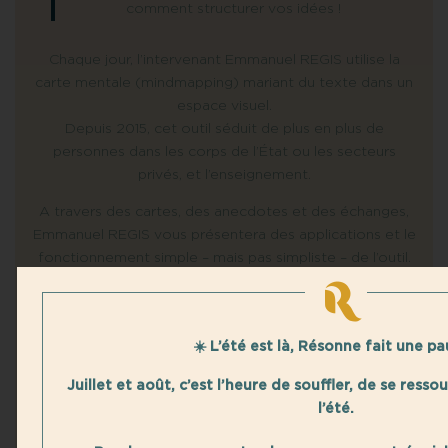
comment structurer vos idées !
Chaque jour, l’intervenant Emmanuel REGIS utilise la
carte mentale (mindmapping) mariant du texte dans un
espace visuel.
Depuis 2015, cet outil séduit de plus en plus de
personnes dans les corps de l’État ou les secteurs
privés, et l’enseignement.
A travers des cartes, des anecdotes et des échanges,
Emmanuel REGIS vous présentera des applications et le
fonctionnement simple – mais pas simpliste – de l’outil.
Il expliquera également l’axe principal de la carte
mentale : les bienfaits pour le fonctionnement du
cerveau.
☀️ L’été est là, Résonne fait une pa
Animation : Emmanuel REGIS
Juillet et août, c’est l’heure de souffler, de se resso
l’été.
Jeudi 2 décembre 2021