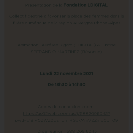
Présentation de la
Fondation LDIGITAL
Collectif destiné à favoriser la place des femmes dans la
filière numérique de la région Auvergne Rhône-Alpes
Animation : Aurélien Rigard (LDIGITAL) & Justine
SPERANDIO-MARTINEZ (Résonne)
Lundi 22 novembre 2021
De 13h30 à 14h30
Codes de connexion zoom :
https://us02web.zoom.us/j/5882096043?
pwd=d1BjV0ZWZ0ozTUhTRGpkMmVZZmo0UT09
ID de réunion : 588 209 6043