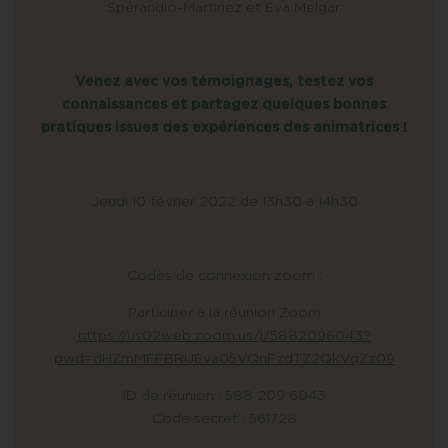
Spérandio-Martinez et Eva Melgar.
Venez avec vos témoignages, testez vos
connaissances et partagez quelques bonnes
pratiques issues des expériences des animatrices !
Jeudi 10 février 2022 de 13h30 à 14h30
Codes de connexion zoom :
Participer à la réunion Zoom
https://us02web.zoom.us/j/5882096043?
pwd=dHZmMFFBRUEva05VQnFzdTZ2QkVqZz09
ID de réunion : 588 209 6043
Code secret : 561728