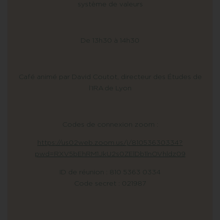
système de valeurs
De 13h30 à 14h30
Café animé par David Coutot, directeur des Études de
l’IRA de Lyon
Codes de connexion zoom :
https://us02web.zoom.us/j/81053630334?
pwd=RXV5bEhRM1JkU2s0ZElDb1lnOVhldz09
ID de réunion : 810 5363 0334
Code secret : 021987