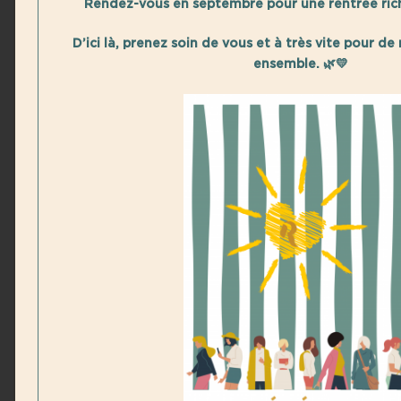
Rendez-vous en septembre pour une rentrée ric
De 13h30 à 14h30
D’ici là, prenez soin de vous et à très vite pour
ensemble. 🌿💛
Codes de connexion zoom
:
https://us02web.zoom.us/j/5882096043?
pwd=d1BjV0ZWZ0ozTUhTRGpkMmVZZmo0UT09
ID de réunion : 588 209 6043
Code secret : 451492
22 NOVEMBRE 2021
Café Résonne on line -
Femmes : osez les métiers du
numérique !