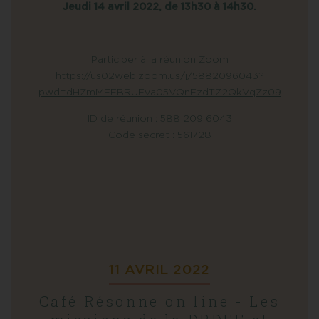
Jeudi 14 avril 2022, de 13h30 à 14h30.
Participer à la réunion Zoom
https://us02web.zoom.us/j/5882096043?
pwd=dHZmMFFBRUEva05VQnFzdTZ2QkVqZz09
ID de réunion : 588 209 6043
Code secret : 561728
11 AVRIL 2022
Café Résonne on line - Les